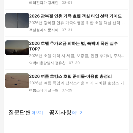
폼, 여행사 패키지의 가격과 혜택을 비교하고 출...
예약전략가 강세린
08-01
2026 광복절 연휴 가족 호텔 객실 타입 선택 가이드
2026년 광복절 연휴 가족여행을 위한 호텔 객실 선택 가
이드입니다. 스탠다드·패밀리 트윈·스위트·커넥...
객실설계자 문서아
07-31
2026 호텔 추가요금 피하는 법, 숙박비 폭탄 실수
TOP7
2026년 호텔 예약 시 세금, 보증금, 인원 추가비, 주차비,
리조트피로 숙박비가 불어나는 실패 사례를 ...
숙박비용감별사 정유찬
07-30
2026 여름 호캉스 호텔 준비물·이용법 총정리
2026년 여름 폭염과 갑작스러운 비에 대비한 호캉스 가
이드입니다. 호텔 예약 후 준비물부터 수영장·조...
여름스테이 설나현
07-29
질문답변
공지사항
더보기
더보기