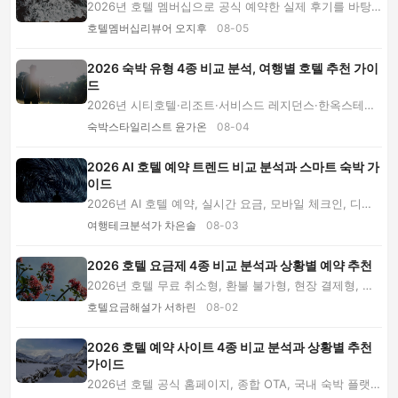
2026년 호텔 멤버십으로 공식 예약한 실제 후기를 바탕
으로 회원가, 객실 업그레이드, 레이트 체크아웃,...
호텔멤버십리뷰어 오지후
08-05
2026 숙박 유형 4종 비교 분석, 여행별 호텔 추천 가이
드
2026년 시티호텔·리조트·서비스드 레지던스·한옥스테이
의 가격과 장단점을 비교하고 가족여행, 출장, 호...
숙박스타일리스트 윤가온
08-04
2026 AI 호텔 예약 트렌드 비교 분석과 스마트 숙박 가
이드
2026년 AI 호텔 예약, 실시간 요금, 모바일 체크인, 디지
털 객실키와 친환경 숙박 트렌드를 분석하고 안...
여행테크분석가 차은솔
08-03
2026 호텔 요금제 4종 비교 분석과 상황별 예약 추천
2026년 호텔 무료 취소형, 환불 불가형, 현장 결제형, 패
키지형의 가격과 장단점을 비교합니다. 환율·조...
호텔요금해설가 서하린
08-02
2026 호텔 예약 사이트 4종 비교 분석과 상황별 추천
가이드
2026년 호텔 공식 홈페이지, 종합 OTA, 국내 숙박 플랫