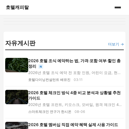
호텔캐피탈
홈
게시판
자유게시판
더보기 →
2026 호텔 조식 예약하는 법, 가격·포함 여부·할인 총
정리
N
2026년 호텔 조식 예약 전 포함 인원, 어린이 요금, 현장
가와 패키지 차액, 운영 시간, 할인 조건을 전...
호텔다이닝컨설턴트 배유진
03:11
2026 호텔 체크인 방식 4종 비교 분석과 상황별 추천
가이드
2026년 호텔 프런트, 키오스크, 모바일, 원격 체크인 4종
의 소요 시간과 장단점을 비교하고 가족여행·출...
스마트체크인 연구가 한시온
08-06
2026 호텔 멤버십 직접 예약 혜택 실제 사용 가이드