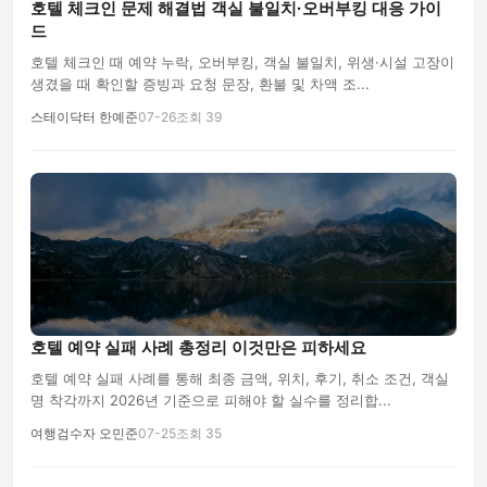
호텔 체크인 문제 해결법 객실 불일치·오버부킹 대응 가이
드
호텔 체크인 때 예약 누락, 오버부킹, 객실 불일치, 위생·시설 고장이
생겼을 때 확인할 증빙과 요청 문장, 환불 및 차액 조...
스테이닥터 한예준
07-26
조회 39
호텔 예약 실패 사례 총정리 이것만은 피하세요
호텔 예약 실패 사례를 통해 최종 금액, 위치, 후기, 취소 조건, 객실
명 착각까지 2026년 기준으로 피해야 할 실수를 정리합...
여행검수자 오민준
07-25
조회 35