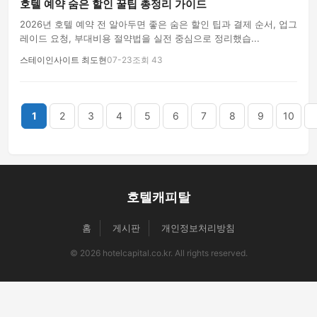
호텔 예약 숨은 할인 꿀팁 총정리 가이드
2026년 호텔 예약 전 알아두면 좋은 숨은 할인 팁과 결제 순서, 업그
레이드 요청, 부대비용 절약법을 실전 중심으로 정리했습...
스테이인사이트 최도현
07-23
조회 43
끝
1
2
3
4
5
6
7
8
9
10
호텔캐피탈
홈
게시판
개인정보처리방침
© 2026 hotelcapital.co.kr. All rights reserved.