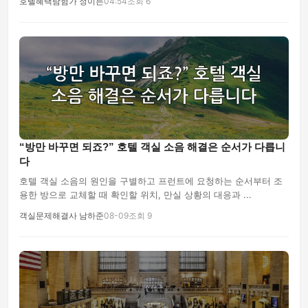
호텔혜택탐험가 정이든
04:54
조회 6
“방만 바꾸면 되죠?” 호텔 객실 소음 해결은 순서가 다릅니
다
호텔 객실 소음의 원인을 구별하고 프런트에 요청하는 순서부터 조
용한 방으로 교체할 때 확인할 위치, 만실 상황의 대응과 ...
객실문제해결사 남하준
08-09
조회 9