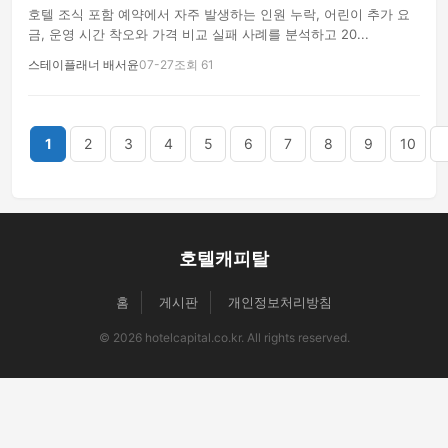
호텔 조식 포함 예약에서 자주 발생하는 인원 누락, 어린이 추가 요
금, 운영 시간 착오와 가격 비교 실패 사례를 분석하고 20...
스테이플래너 배서윤
07-27
조회 61
끝
1
2
3
4
5
6
7
8
9
10
호텔캐피탈
홈
게시판
개인정보처리방침
© 2026 hotelcapital.co.kr. All rights reserved.