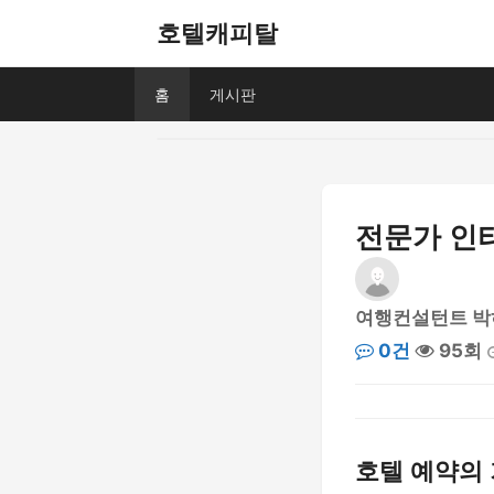
호텔캐피탈
홈
게시판
전문가 인터
여행컨설턴트 박
0건
95회
호텔 예약의